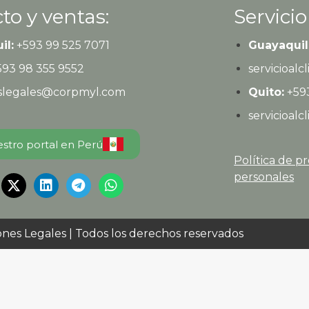
to y ventas:
Servicio
il:
+593
99 525 7071
Guayaquil
593
98 355 9552
servicioal
eslegales@corpmyl.com
Quito:
+593
servicioal
estro portal en Perú
Política de p
personales
ones Legales
| Todos los derechos reservados