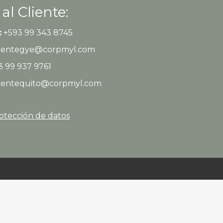
 al Cliente:
:
+593 99 343 8745
clientegye@corpmyl.com
 99 937 9761
clientequito@corpmyl.com
rotección de datos