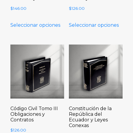
$
146.00
$
126.00
Seleccionar opciones
Seleccionar opciones
Código Civil Tomo III
Constitución de la
Obligaciones y
República del
Contratos
Ecuador y Leyes
Conexas
$
126.00