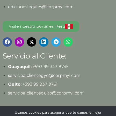
edicioneslegales@corpmyl.com
Visite nuestro portal en Perú
Servicio al Cliente:
Guayaquil:
+593 99 343 8745
servicioalclientegye@corpmyl.com
Quito:
+593 99 937 9761
servicioalclientequito@corpmyl.com
Política de protección de datos personales
Usamos cookies para asegurar que te damos la mejor