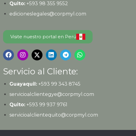
Quito:
+593
98 355 9552
edicioneslegales@corpmyl.com
Visite nuestro portal en Perú
Servicio al Cliente:
Guayaquil:
+593 99 343 8745
servicioalclientegye@corpmyl.com
Quito:
+593 99 937 9761
servicioalclientequito@corpmyl.com
Política de protección de datos personales