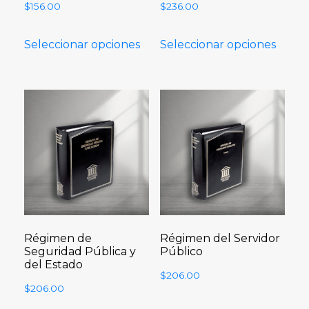
$
156.00
$
236.00
Seleccionar opciones
Seleccionar opciones
Régimen de
Régimen del Servidor
Seguridad Pública y
Público
del Estado
$
206.00
$
206.00