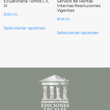
Ecuatoriana Tomos I, II,
Servicio de Rentas
III
Internas Resoluciones
Vigentes
$
382.00
$
196.00
Seleccionar opciones
Seleccionar opciones