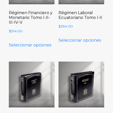
Régimen Financiero y
Régimen Laboral
Monetario Tomo I-II-
Ecuatoriano Tomo I-II
III-IV-V
$
294.00
$
514.00
Seleccionar opciones
Seleccionar opciones