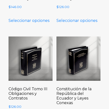
$
146.00
$
126.00
Seleccionar opciones
Seleccionar opciones
Código Civil Tomo III
Constitución de la
Obligaciones y
República del
Contratos
Ecuador y Leyes
Conexas
$
126.00