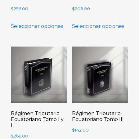
$
296.00
$
206.00
Seleccionar opciones
Seleccionar opciones
Régimen Tributario
Régimen Tributario
Ecuatoriano Tomo I y
Ecuatoriano Tomo III
II
$
142.00
$
266.00