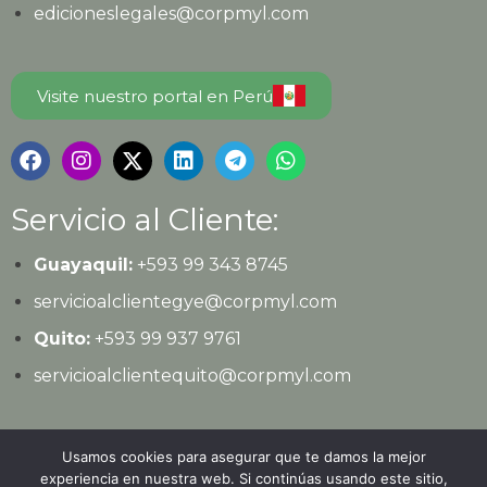
edicioneslegales@corpmyl.com
Visite nuestro portal en Perú
Servicio al Cliente:
Guayaquil:
+593 99 343 8745
servicioalclientegye@corpmyl.com
Quito:
+593 99 937 9761
servicioalclientequito@corpmyl.com
Política de protección de datos personales
Usamos cookies para asegurar que te damos la mejor
experiencia en nuestra web. Si continúas usando este sitio,