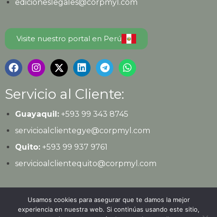
edicioneslegales@corpmyl.com
Visite nuestro portal en Perú
Servicio al Cliente:
Guayaquil:
+593 99 343 8745
servicioalclientegye@corpmyl.com
Quito:
+593 99 937 9761
servicioalclientequito@corpmyl.com
Política de protección de datos personales
Usamos cookies para asegurar que te damos la mejor
experiencia en nuestra web. Si continúas usando este sitio,