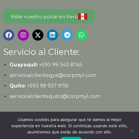
Visite nuestro portal en Perú
Servicio al Cliente:
Guayaquil:
+593 99 343 8745
servicioalclientegye@corpmyl.com
Quito:
+593 99 937 9761
servicioalclientequito@corpmyl.com
Política de protección de datos personales
Usamos cookies para asegurar que te damos la mejor
experiencia en nuestra web. Si continúas usando este sitio,
asumiremos que estás de acuerdo con ello.
© 2026
Ediciones Legales
| Todos los derechos