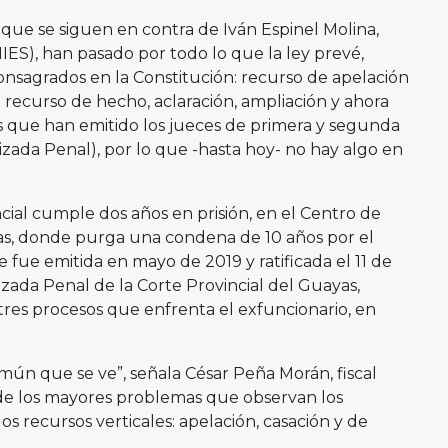
que se siguen en contra de Iván Espinel Molina,
IES), han pasado por todo lo que la ley prevé,
nsagrados en la Constitución: recurso de apelación
s; recurso de hecho, aclaración, ampliación y ahora
los que han emitido los jueces de primera y segunda
lizada Penal), por lo que -hasta hoy- no hay algo en
ncial cumple dos años en prisión, en el Centro de
as, donde purga una condena de 10 años por el
 fue emitida en mayo de 2019 y ratificada el 11 de
izada Penal de la Corte Provincial del Guayas,
tres procesos que enfrenta el exfuncionario, en
 común que se ve”, señala César Peña Morán, fiscal
e los mayores problemas que observan los
s recursos verticales: apelación, casación y de