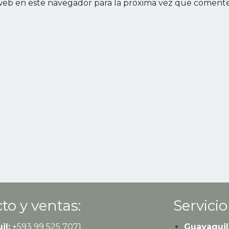
web en este navegador para la próxima vez que comente
to y ventas:
Servicio
il:
+593
99 525 7071
Guayaquil