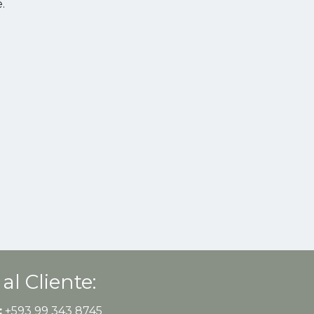
.
 al Cliente:
:
+593 99 343 8745