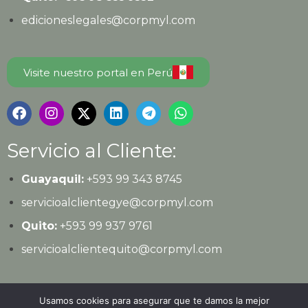
edicioneslegales@corpmyl.com
Visite nuestro portal en Perú
Servicio al Cliente:
Guayaquil:
+593 99 343 8745
servicioalclientegye@corpmyl.com
Quito:
+593 99 937 9761
servicioalclientequito@corpmyl.com
Política de protección de datos personales
Usamos cookies para asegurar que te damos la mejor