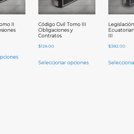
Tomo II
Código Civil Tomo III
Legislació
esiones
Obligaciones y
Ecuatoriana
Contratos
III
$
126.00
$
382.00
opciones
Seleccionar opciones
Selecciona