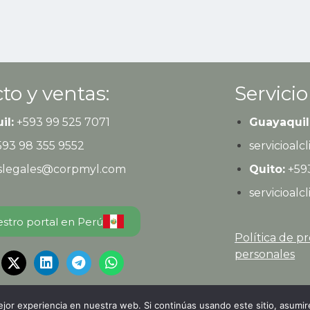
to y ventas:
Servicio
il:
+593
99 525 7071
Guayaquil
593
98 355 9552
servicioal
eslegales@corpmyl.com
Quito:
+593
servicioal
estro portal en Perú
Política de p
personales
or experiencia en nuestra web. Si continúas usando este sitio, asumi