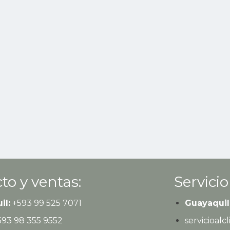
to y ventas:
Servicio
il:
+593
99 525 7071
Guayaquil
593
98 355 9552
servicioal