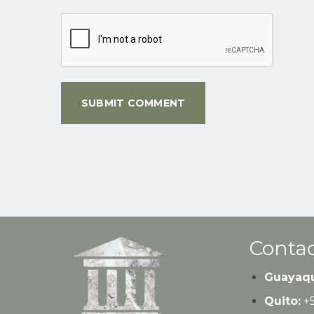
Contac
Guayaqu
Quito:
+