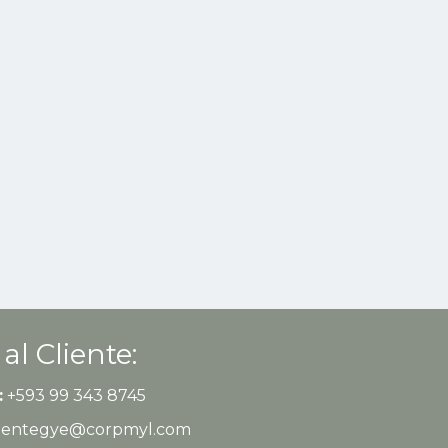
 al Cliente:
:
+593 99 343 8745
clientegye@corpmyl.com