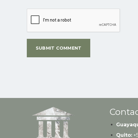
Contac
Guayaqu
Quito:
+