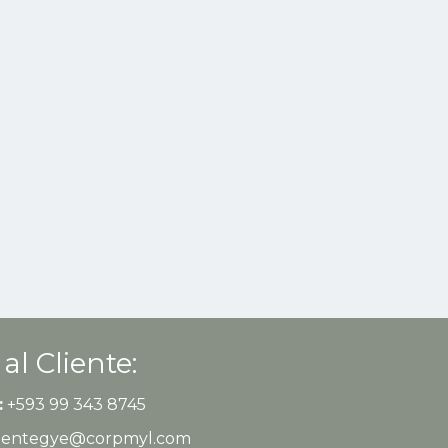
 al Cliente:
:
+593 99 343 8745
clientegye@corpmyl.com