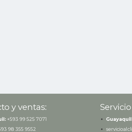
to y ventas:
Servicio
il:
+593
99 525 7071
Guayaquil
593
98 355 9552
servicioal