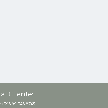
 al Cliente:
:
+593 99 343 8745