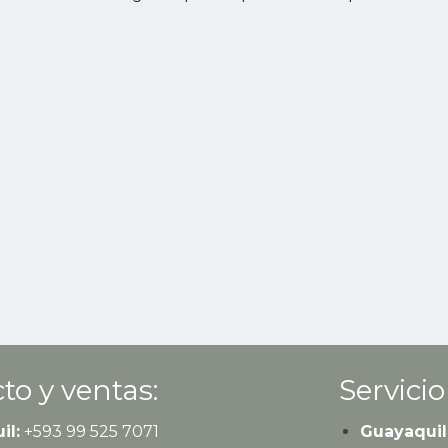
to y ventas:
Servicio
il:
+593
99 525 7071
Guayaquil