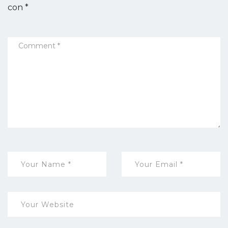
con
*