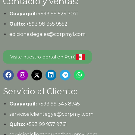
Contacto y ventas:
Guayaquil:
+593
99 525 7071
Quito:
+593
98 355 9552
edicioneslegales@corpmyl.com
Visite nuestro portal en Perú
Servicio al Cliente:
Guayaquil:
+593 99 343 8745
servicioalclientegye@corpmyl.com
Quito:
+593 99 937 9761
servicioalclientequito@corpmyl.com