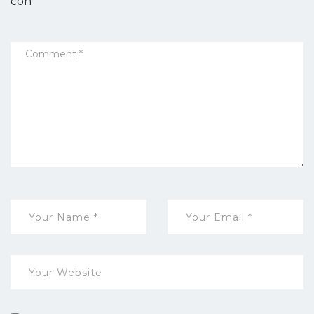
con
*