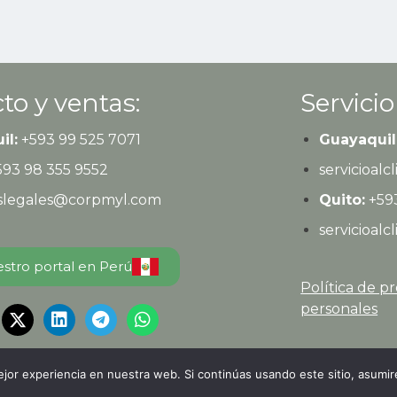
to y ventas:
Servicio
il:
+593
99 525 7071
Guayaquil
593
98 355 9552
servicioal
eslegales@corpmyl.com
Quito:
+593
servicioal
estro portal en Perú
Política de p
personales
or experiencia en nuestra web. Si continúas usando este sitio, asumi
ones Legales
| Todos los derechos reservados