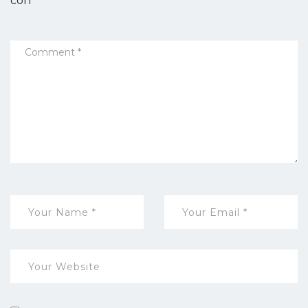
con
*