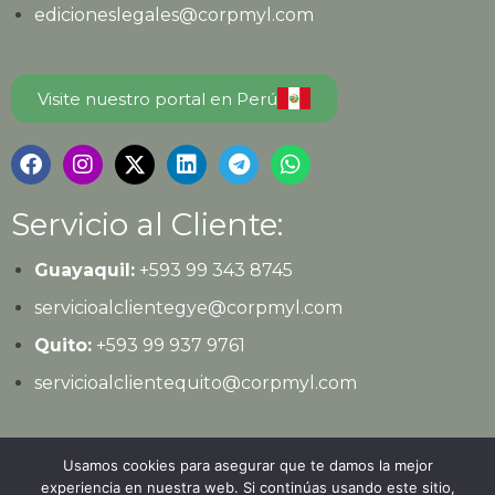
edicioneslegales@corpmyl.com
Visite nuestro portal en Perú
Servicio al Cliente:
Guayaquil:
+593 99 343 8745
servicioalclientegye@corpmyl.com
Quito:
+593 99 937 9761
servicioalclientequito@corpmyl.com
Política de protección de datos personales
Usamos cookies para asegurar que te damos la mejor
experiencia en nuestra web. Si continúas usando este sitio,