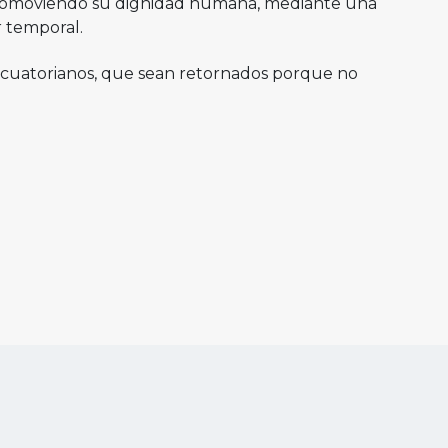
, promoviendo su dignidad humana, mediante una
r temporal.
 ecuatorianos, que sean retornados porque no