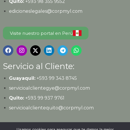
Quito:
+593
98 355 9552
edicioneslegales@corpmyl.com
Visite nuestro portal en Perú
Servicio al Cliente:
Guayaquil:
+593 99 343 8745
servicioalclientegye@corpmyl.com
Quito:
+593 99 937 9761
servicioalclientequito@corpmyl.com
Política de protección de datos personales
Usamos cookies para asegurar que te damos la mejor