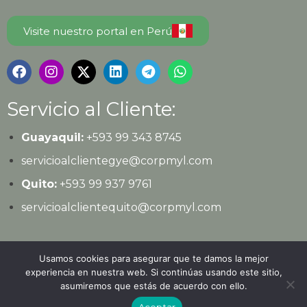
Visite nuestro portal en Perú
Servicio al Cliente:
Guayaquil:
+593 99 343 8745
servicioalclientegye@corpmyl.com
Quito:
+593 99 937 9761
servicioalclientequito@corpmyl.com
Política de protección de datos personales
Usamos cookies para asegurar que te damos la mejor
experiencia en nuestra web. Si continúas usando este sitio,
asumiremos que estás de acuerdo con ello.
© 2026
Ediciones Legales
| Todos los derechos
Aceptar