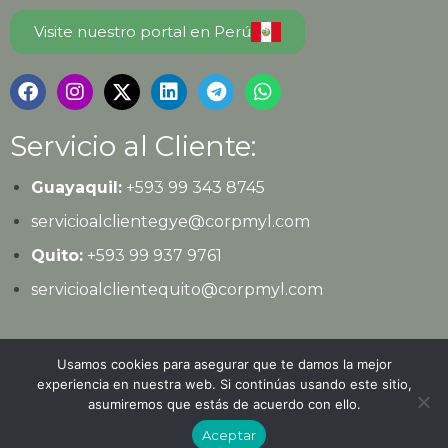
Visite nuestro portal en Perú
Servicio al Cliente:
Guayaquil:
+593 99 343 8745
servicioalclientegye@corpmyl.com
Quito:
+593 99 937 9761
servicioalclientequito@corpmyl.com
Política de protección de datos personales
Usamos cookies para asegurar que te damos la mejor
experiencia en nuestra web. Si continúas usando este sitio,
asumiremos que estás de acuerdo con ello.
© 2026
Ediciones Legales
| Todos los derechos
Aceptar
reservados