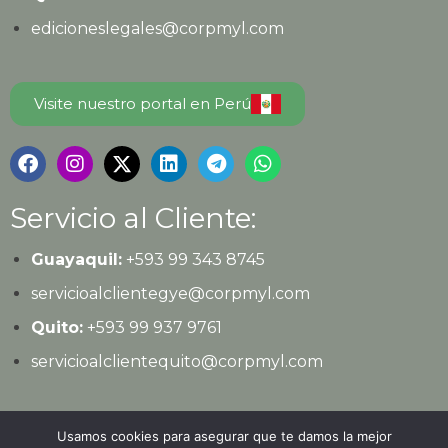
edicioneslegales@corpmyl.com
Visite nuestro portal en Perú
Servicio al Cliente:
Guayaquil:
+593 99 343 8745
servicioalclientegye@corpmyl.com
Quito:
+593 99 937 9761
servicioalclientequito@corpmyl.com
Política de protección de datos personales
Usamos cookies para asegurar que te damos la mejor