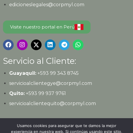
edicioneslegales@corpmyl.com
Visite nuestro portal en Perú
Servicio al Cliente:
Guayaquil:
+593 99 343 8745
servicioalclientegye@corpmyl.com
Quito:
+593 99 937 9761
servicioalclientequito@corpmyl.com
Política de protección de datos personales
Usamos cookies para asegurar que te damos la mejor
experiencia en nuestra web. Si continúas usando este sitio,