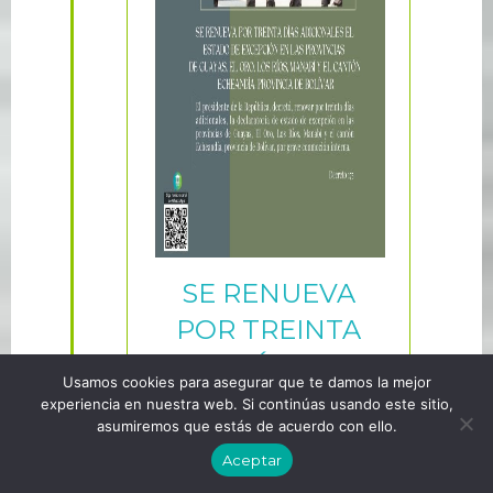
SE RENUEVA
POR TREINTA
DÍAS
Usamos cookies para asegurar que te damos la mejor
ADICIONALES EL
experiencia en nuestra web. Si continúas usando este sitio,
asumiremos que estás de acuerdo con ello.
ESTADO DE
Aceptar
EXCEPCIÓN EN