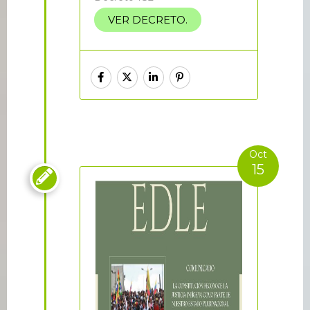
VER DECRETO.
Oct
15
