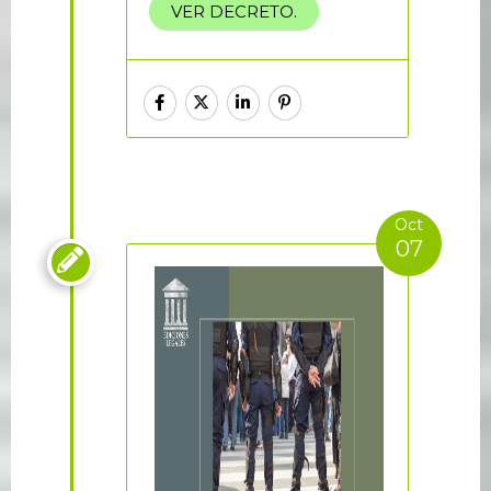
VER DECRETO.
Oct
07
