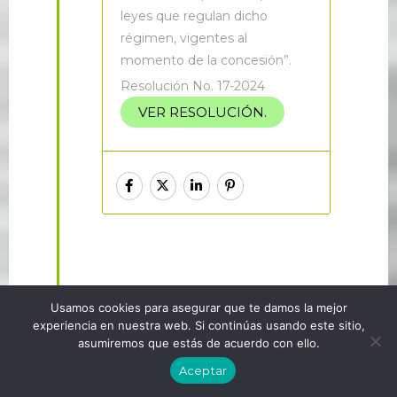
leyes que regulan dicho
régimen, vigentes al
momento de la concesión”.
Resolución No. 17-2024
VER RESOLUCIÓN.
Usamos cookies para asegurar que te damos la mejor
experiencia en nuestra web. Si continúas usando este sitio,
asumiremos que estás de acuerdo con ello.
…
← Previous
1
44
45
46
47
Aceptar
Next →