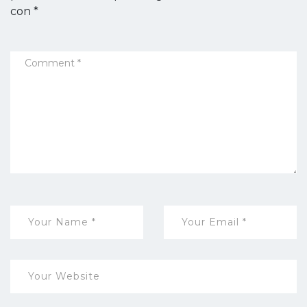
con
*