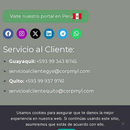
Visite nuestro portal en Perú
Servicio al Cliente:
Guayaquil:
+593 99 343 8745
servicioalclientegye@corpmyl.com
Quito:
+593 99 937 9761
servicioalclientequito@corpmyl.com
Política de protección de datos personales
Usamos cookies para asegurar que te damos la mejor
experiencia en nuestra web. Si continúas usando este sitio,
asumiremos que estás de acuerdo con ello.
© 2026
Ediciones Legales
| Todos los derechos