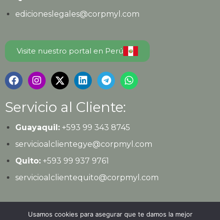
edicioneslegales@corpmyl.com
Visite nuestro portal en Perú
Servicio al Cliente:
Guayaquil:
+593 99 343 8745
servicioalclientegye@corpmyl.com
Quito:
+593 99 937 9761
servicioalclientequito@corpmyl.com
Política de protección de datos personales
Usamos cookies para asegurar que te damos la mejor