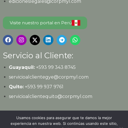
edicioneslegales@corpmyl.com
Visite nuestro portal en Perú
Servicio al Cliente:
Guayaquil:
+593 99 343 8745
servicioalclientegye@corpmyl.com
Quito:
+593 99 937 9761
servicioalclientequito@corpmyl.com
Política de protección de datos personales
Usamos cookies para asegurar que te damos la mejor
experiencia en nuestra web. Si continúas usando este sitio,