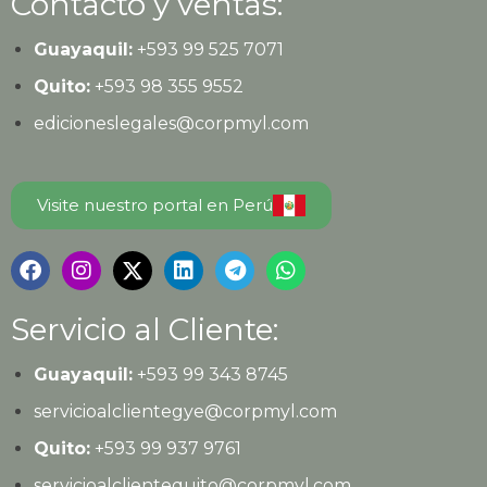
Contacto y ventas:
Guayaquil:
+593
99 525 7071
Quito:
+593
98 355 9552
edicioneslegales@corpmyl.com
Visite nuestro portal en Perú
Servicio al Cliente:
Guayaquil:
+593 99 343 8745
servicioalclientegye@corpmyl.com
Quito:
+593 99 937 9761
servicioalclientequito@corpmyl.com