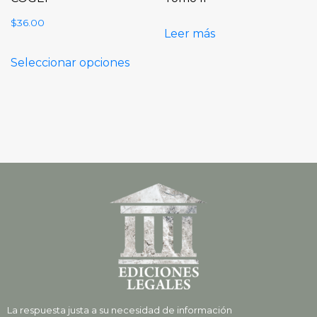
$
36.00
Leer más
Seleccionar opciones
La respuesta justa a su necesidad de información