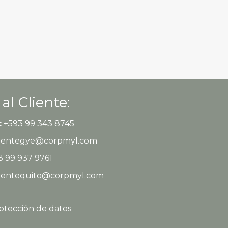
 al Cliente:
:
+593 99 343 8745
clientegye@corpmyl.com
 99 937 9761
clientequito@corpmyl.com
rotección de datos