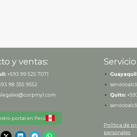
to y ventas:
Servicio
il:
+593
99 525 7071
Guayaquil
593
98 355 9552
servicioal
eslegales@corpmyl.com
Quito:
+593
servicioal
estro portal en Perú
Política de p
personales