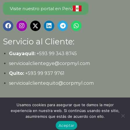
Visite nuestro portal en Perú
Servicio al Cliente:
Guayaquil:
+593 99 343 8745
servicioalclientegye@corpmyl.com
Quito:
+593 99 937 9761
servicioalclientequito@corpmyl.com
Política de protección de datos personales
Usamos cookies para asegurar que te damos la mejor
experiencia en nuestra web. Si continúas usando este sitio,
asumiremos que estás de acuerdo con ello.
© 2026
Ediciones Legales
| Todos los derechos
Aceptar
reservados