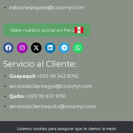
edicioneslegales@corpmyl.com
Visite nuestro portal en Perú
Servicio al Cliente:
Guayaquil:
+593 99 343 8745
servicioalclientegye@corpmyl.com
Quito:
+593 99 937 9761
servicioalclientequito@corpmyl.com
Política de protección de datos personales
Usamos cookies para asegurar que te damos la mejor