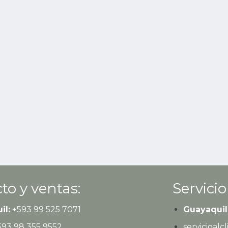
to y ventas:
Servicio
il:
+593
99 525 7071
Guayaquil
593
98 355 9552
servicioal