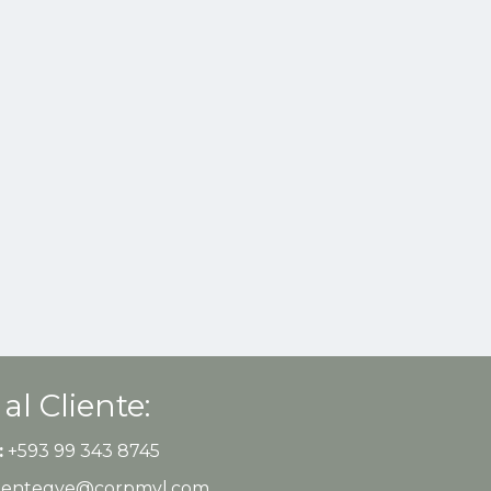
 al Cliente:
:
+593 99 343 8745
clientegye@corpmyl.com