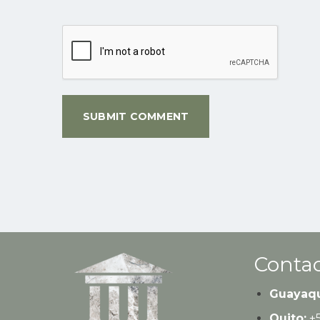
Contac
Guayaqu
Quito:
+