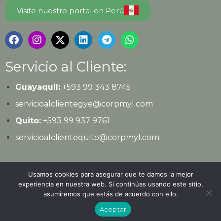
Visite nuestro portal en Perú
Servicio al Cliente:
Guayaquil:
+593 99 343 8745
servicioalclientegye@corpmyl.com
Quito:
+593 99 937 9761
servicioalclientequito@corpmyl.com
Política de protección de datos personales
Usamos cookies para asegurar que te damos la mejor
experiencia en nuestra web. Si continúas usando este sitio,
asumiremos que estás de acuerdo con ello.
© 2026
Ediciones Legales
| Todos los derechos
Aceptar
reservados