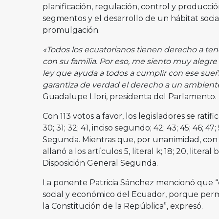
planificación, regulación, control y producc
segmentos y el desarrollo de un hábitat social
promulgación.
«Todos los ecuatorianos tienen derecho a ten
con su familia. Por eso, me siento muy aleg
ley que ayuda a todos a cumplir con ese sueño
garantiza de verdad el derecho a un ambient
Guadalupe Llori, presidenta del Parlamento.
Con 113 votos a favor, los legisladores se ratificar
30; 31; 32; 41, inciso segundo; 42; 43; 45; 46; 47; 
Segunda. Mientras que, por unanimidad, con 1
allanó a los artículos 5, literal k; 18; 20, literal b
Disposición General Segunda.
La ponente Patricia Sánchez mencionó que “e
social y económico del Ecuador, porque per
la Constitución de la República”, expresó.