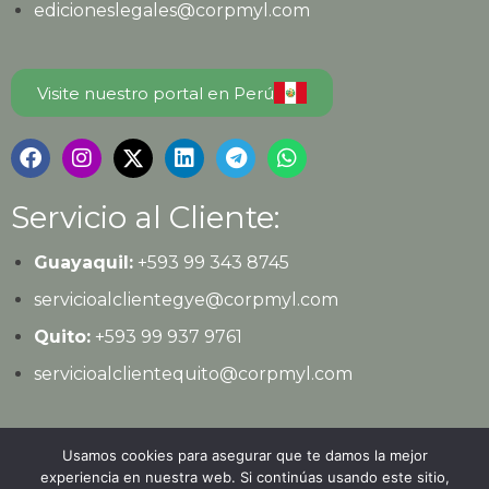
edicioneslegales@corpmyl.com
Visite nuestro portal en Perú
Servicio al Cliente:
Guayaquil:
+593 99 343 8745
servicioalclientegye@corpmyl.com
Quito:
+593 99 937 9761
servicioalclientequito@corpmyl.com
Política de protección de datos personales
Usamos cookies para asegurar que te damos la mejor
experiencia en nuestra web. Si continúas usando este sitio,