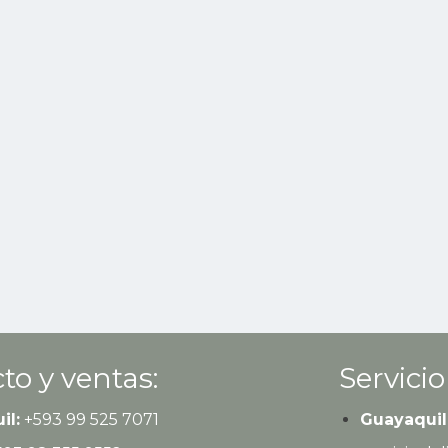
to y ventas:
Servicio
il:
+593
99 525 7071
Guayaquil