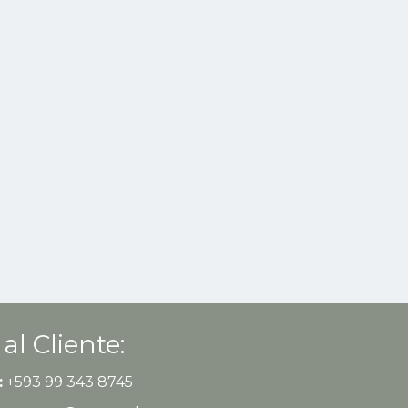
 al Cliente:
:
+593 99 343 8745