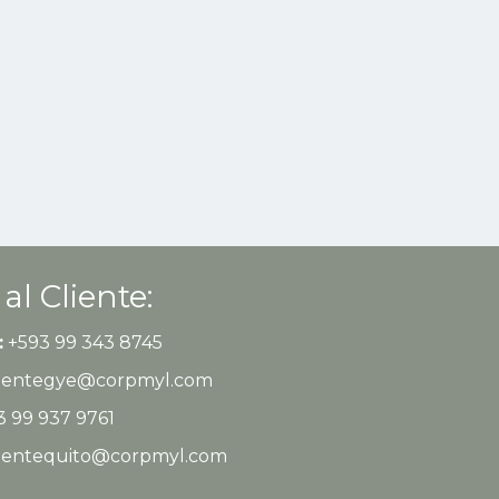
 al Cliente:
:
+593 99 343 8745
clientegye@corpmyl.com
 99 937 9761
clientequito@corpmyl.com