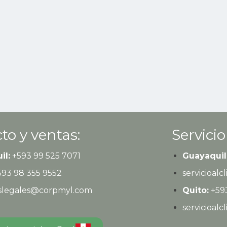
to y ventas:
Servicio
il:
+593
99 525 7071
Guayaquil
593
98 355 9552
servicioal
eslegales@corpmyl.com
Quito:
+593
servicioal