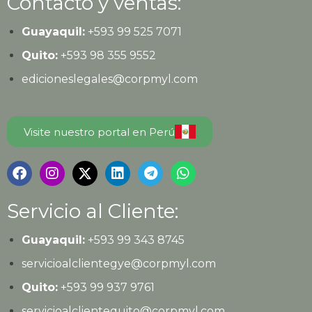
Contacto y ventas:
Guayaquil:
+593
99 525 7071
Quito:
+593
98 355 9552
edicioneslegales@corpmyl.com
Visite nuestro portal en Perú
Servicio al Cliente:
Guayaquil:
+593 99 343 8745
servicioalclientegye@corpmyl.com
Quito:
+593 99 937 9761
servicioalclientequito@corpmyl.com