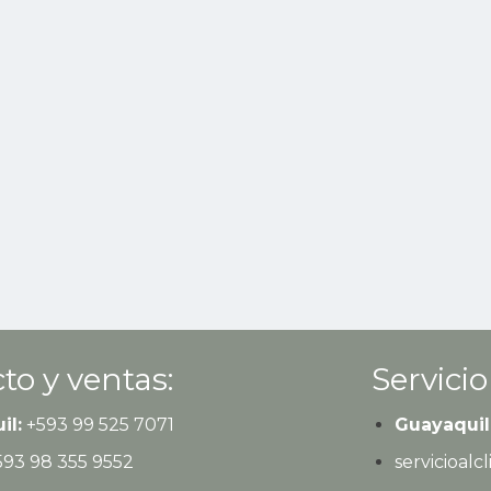
to y ventas:
Servicio
il:
+593
99 525 7071
Guayaquil
593
98 355 9552
servicioal