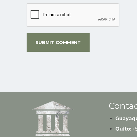
Contac
Guayaqu
Quito:
+