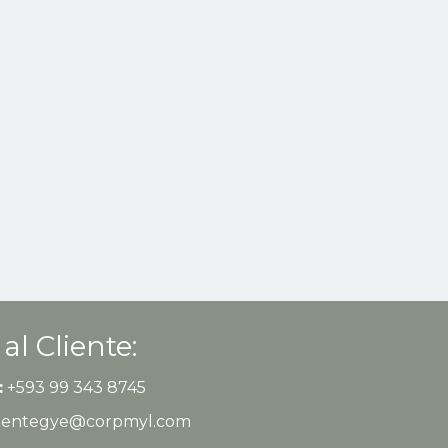
 al Cliente:
:
+593 99 343 8745
clientegye@corpmyl.com