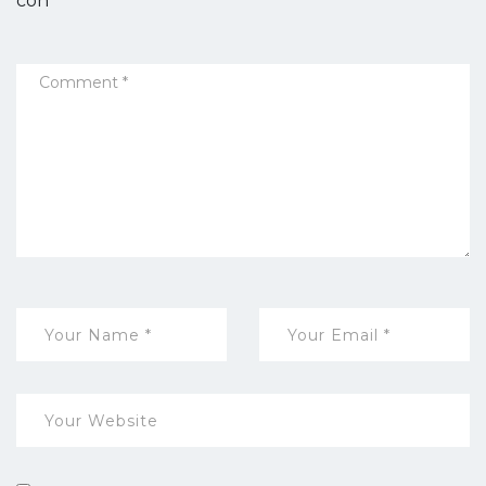
con
*